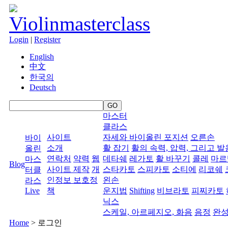
Login
|
Register
English
中文
한국의
Deutsch
마스터
클라스
사이트
자세와 바이올린 포지션
오른손
바이
소개
활 잡기
활의 속력, 압력, 그리고 
올린
연락처
약력
웹
데타쉐
레가토
활 바꾸기
콜레
마르
마스
Blog
사이트 제작
개
스타카토
스피카토
소티에
리코쉐
터클
인정보 보호정
왼손
라스
Live
책
운지법
Shifting
비브라토
피찌카토
닉스
스케일, 아르페지오, 화음
음정
완
Home
>
로그인